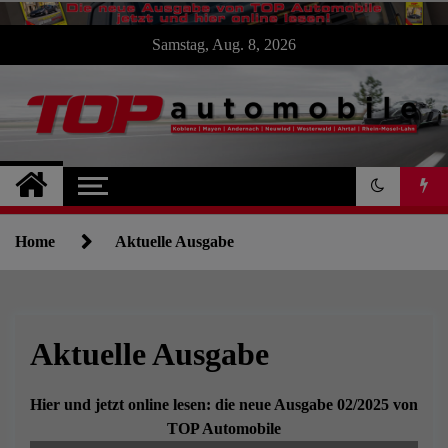
Skip
Samstag, Aug. 8, 2026
to
content
TOP Automobile : : :
die Autoseite für
Home
Aktuelle Ausgabe
Koblenz und die
Region
Aktuelle Ausgabe
Hier und jetzt online lesen: die neue Ausgabe 02/2025 von
TOP Automobile