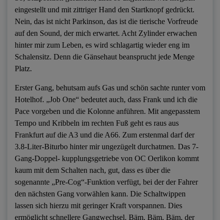
eingestellt und mit zittriger Hand den Startknopf gedrückt.
Nein, das ist nicht Parkinson, das ist die tierische Vorfreude
auf den Sound, der mich erwartet. Acht Zylinder erwachen
hinter mir zum Leben, es wird schlagartig wieder eng im
Schalensitz. Denn die Gänsehaut beansprucht jede Menge
Platz.
Erster Gang, behutsam aufs Gas und schön sachte runter vom
Hotelhof. „Job One“ bedeutet auch, dass Frank und ich die
Pace vorgeben und die Kolonne anführen. Mit angepasstem
Tempo und Kribbeln im rechten Fuß geht es raus aus
Frankfurt auf die A3 und die A66. Zum erstenmal darf der
3.8-Liter-Biturbo hinter mir ungezügelt durchatmen. Das 7-
Gang-Doppel- kupplungsgetriebe von OC Oerlikon kommt
kaum mit dem Schalten nach, gut, dass es über die
sogenannte „Pre-Cog“-Funktion verfügt, bei der der Fahrer
den nächsten Gang vorwählen kann. Die Schaltwippen
lassen sich hierzu mit geringer Kraft vorspannen. Dies
ermöglicht schnellere Gangwechsel. Bäm, Bäm, Bäm, der