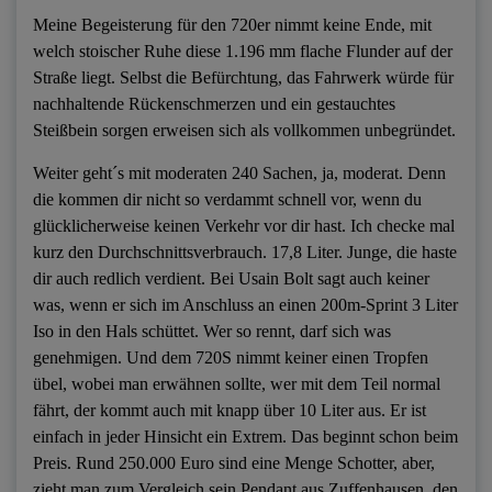
Meine Begeisterung für den 720er nimmt keine Ende, mit
welch stoischer Ruhe diese 1.196 mm flache Flunder auf der
Straße liegt. Selbst die Befürchtung, das Fahrwerk würde für
nachhaltende Rückenschmerzen und ein gestauchtes
Steißbein sorgen erweisen sich als vollkommen unbegründet.
Weiter geht´s mit moderaten 240 Sachen, ja, moderat. Denn
die kommen dir nicht so verdammt schnell vor, wenn du
glücklicherweise keinen Verkehr vor dir hast. Ich checke mal
kurz den Durchschnittsverbrauch. 17,8 Liter. Junge, die haste
dir auch redlich verdient. Bei Usain Bolt sagt auch keiner
was, wenn er sich im Anschluss an einen 200m-Sprint 3 Liter
Iso in den Hals schüttet. Wer so rennt, darf sich was
genehmigen. Und dem 720S nimmt keiner einen Tropfen
übel, wobei man erwähnen sollte, wer mit dem Teil normal
fährt, der kommt auch mit knapp über 10 Liter aus. Er ist
einfach in jeder Hinsicht ein Extrem. Das beginnt schon beim
Preis. Rund 250.000 Euro sind eine Menge Schotter, aber,
zieht man zum Vergleich sein Pendant aus Zuffenhausen, den