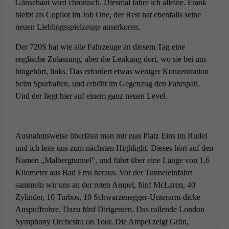
Gänsehaut wird chronisch. Diesmal fahre ich alleine. Frank
bleibt als Copilot im Job One, der Rest hat ebenfalls seine
neuen Lieblingsspielzeuge auserkoren.
Der 720S hat wie alle Fahrzeuge an diesem Tag eine
englische Zulassung, aber die Lenkung dort, wo sie bei uns
hingehört, links. Das erfordert etwas weniger Konzentration
beim Spurhalten, und erhöht im Gegenzug den Fahrspaß.
Und der liegt hier auf einem ganz neuen Level.
Ausnahmsweise überlässt man mir nun Platz Eins im Rudel
und ich leite uns zum nächsten Highlight. Dieses hört auf den
Namen „Malbergtunnel“, und führt über eine Länge von 1,6
Kilometer aus Bad Ems heraus. Vor der Tunneleinfahrt
sammeln wir uns an der roten Ampel, fünf McLaren, 40
Zylinder, 10 Turbos, 10 Schwarzenegger-Unterarm-dicke
Auspuffrohre. Dazu fünf Dirigenten. Das rollende London
Symphony Orchestra on Tour. Die Ampel zeigt Grün,