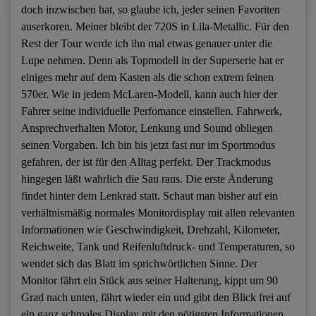
doch inzwischen hat, so glaube ich, jeder seinen Favoriten
auserkoren. Meiner bleibt der 720S in Lila-Metallic. Für den
Rest der Tour werde ich ihn mal etwas genauer unter die
Lupe nehmen. Denn als Topmodell in der Superserie hat er
einiges mehr auf dem Kasten als die schon extrem feinen
570er. Wie in jedem McLaren-Modell, kann auch hier der
Fahrer seine individuelle Perfomance einstellen. Fahrwerk,
Ansprechverhalten Motor, Lenkung und Sound obliegen
seinen Vorgaben. Ich bin bis jetzt fast nur im Sportmodus
gefahren, der ist für den Alltag perfekt. Der Trackmodus
hingegen läßt wahrlich die Sau raus. Die erste Änderung
findet hinter dem Lenkrad statt. Schaut man bisher auf ein
verhältnismäßig normales Monitordisplay mit allen relevanten
Informationen wie Geschwindigkeit, Drehzahl, Kilometer,
Reichweite, Tank und Reifenluftdruck- und Temperaturen, so
wendet sich das Blatt im sprichwörtlichen Sinne. Der
Monitor fährt ein Stück aus seiner Halterung, kippt um 90
Grad nach unten, fährt wieder ein und gibt den Blick frei auf
ein ganz schmales Display mit den nötigsten Informationen.