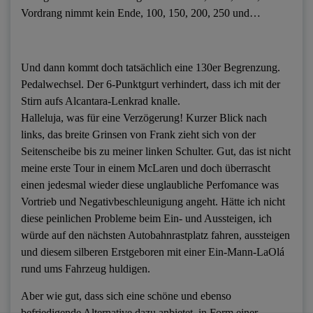
Vordrang nimmt kein Ende, 100, 150, 200, 250 und…
Und dann kommt doch tatsächlich eine 130er Begrenzung.
Pedalwechsel. Der 6-Punktgurt verhindert, dass ich mit der
Stirn aufs Alcantara-Lenkrad knalle.
Halleluja, was für eine Verzögerung! Kurzer Blick nach
links, das breite Grinsen von Frank zieht sich von der
Seitenscheibe bis zu meiner linken Schulter. Gut, das ist nicht
meine erste Tour in einem McLaren und doch überrascht
einen jedesmal wieder diese unglaubliche Perfomance was
Vortrieb und Negativbeschleunigung angeht. Hätte ich nicht
diese peinlichen Probleme beim Ein- und Aussteigen, ich
würde auf den nächsten Autobahnrastplatz fahren, aussteigen
und diesem silberen Erstgeboren mit einer Ein-Mann-LaOlá
rund ums Fahrzeug huldigen.
Aber wie gut, dass sich eine schöne und ebenso
befriedigende Alternative dazu anbietet, in Form einer