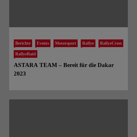
Berichte
Events
Motorsport
Rallye
RallyeCross
RallyeRaid
ASTARA TEAM – Bereit für die Dakar
2023