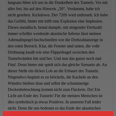
langsam führe ich uns in die Dunkelheit des Tunnels. Vor mir
alles frei, bis auf den Hinweis „50“. Verdammt, habe ich
nicht gesehen. Kickdown. Der 720S wird entfesselt. Ich habe
das Gefühl, hinter mir trifft eine Explosion eine Implosion.
Dieses metallisch, brutal dumpfe, mit steigender Drehzahl
immer schriller werdende akustische Inferno lässt meinen
Adrenalinpegel hochschnellen wie die Drehzahlanzeige in
den roten Bereich. Klar, die Fenster sind unten, die volle
Dröhnung knallt wie eine Flipperkugel zwischen den
Tunnelwänden hin und her. Und nun das ganze noch mal
Fünf. Denn hinter mir spielt sich das gleiche Szenario ab. An
dieser Stelle ein dickes Lob an die Erbauer des Tunnels.
Nirgendwo beginnt es zu bröckeln, die Kacheln an den
Wänden bleiben dran und selbst die schummerige
Deckenbeleuchtung kommt nicht zum Flackern. Da! Ein
Licht am Ende des Tunnels! Für die meisten Menschen ist
dies symbolisch ja etwas Positives. In unserem Fall leider
nicht. Denn für uns bedeutet es das Ende der akustischen
Orgie.