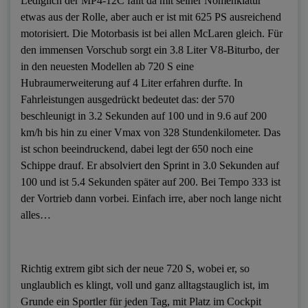
Lediglich der MP4-12C fällt da mit seiner Nomenklatur
etwas aus der Rolle, aber auch er ist mit 625 PS ausreichend
motorisiert. Die Motorbasis ist bei allen McLaren gleich. Für
den immensen Vorschub sorgt ein 3.8 Liter V8-Biturbo, der
in den neuesten Modellen ab 720 S eine
Hubraumerweiterung auf 4 Liter erfahren durfte. In
Fahrleistungen ausgedrückt bedeutet das: der 570
beschleunigt in 3.2 Sekunden auf 100 und in 9.6 auf 200
km/h bis hin zu einer Vmax von 328 Stundenkilometer. Das
ist schon beeindruckend, dabei legt der 650 noch eine
Schippe drauf. Er absolviert den Sprint in 3.0 Sekunden auf
100 und ist 5.4 Sekunden später auf 200. Bei Tempo 333 ist
der Vortrieb dann vorbei. Einfach irre, aber noch lange nicht
alles…
Richtig extrem gibt sich der neue 720 S, wobei er, so
unglaublich es klingt, voll und ganz alltagstauglich ist, im
Grunde ein Sportler für jeden Tag, mit Platz im Cockpit