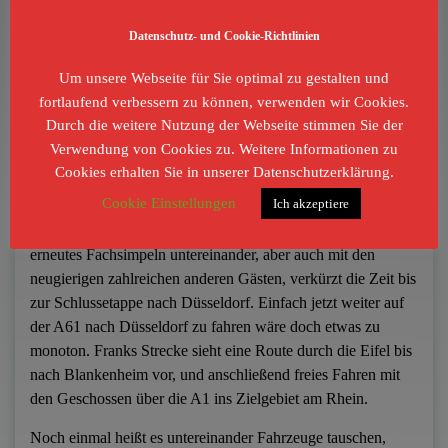
Mit sinkender Drehzahl und Herzfrequenz peilen wir nun
Datenschutz- und Cookie-Richtlinien
unser nächste Ziel an. Über Koblenz auf die A48 und ein
Um unsere Webseite für Sie optimal zu gestalten und
Stück A61 in Richtung Köln, sieht der Etappenplan das
fortlaufend verbessern zu können, verwenden wir Cookies.
Brauhaus in Mendig als kulinarischen Zwischenstopp vor.
Durch die weitere Nutzung der Webseite stimmen Sie der
Also runter von der Autobahn und parken auf den Roadtrip-
Verwendung von Cookies zu. Weitere Informationen zu
Parkplätzen vorm herrlichen Biergarten der Vulkanbrauerei.
Cookies erhalten Sie in unserer Datenschutzerklärung.
Cookie Einstellungen
Ich akzeptiere
Lecker zünftiges Essen, autofahrergerechte Getränke und ein
erneutes Fachsimpeln untereinander, aber auch mit den
neugierigen zahlreichen anderen Gästen, verkürzt die Zeit bis
zur Schlussetappe nach Düsseldorf. Einfach jetzt weiter auf
der A61 nach Düsseldorf zu fahren wäre doch etwas zu
monoton. Franks Strecke sieht eine Route durch die Eifel bis
nach Blankenheim vor, und anschließend freies Fahren mit
den Geschossen über die A1 ins Zielgebiet am Rhein.
Noch einmal heißt es untereinander Fahrzeuge tauschen,