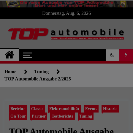
Skip
Donnerstag, Aug. 6, 2026
to
content
TOP Automobile : : :
die Autoseite für
Home
Tuning
Koblenz und die
TOP Automobile Ausgabe 2/2025
Region
Berichte
Classic
Elektromobilität
Events
Historic
On Tour
Partner
Testberichte
Tuning
TOP Automobile Ausgabe