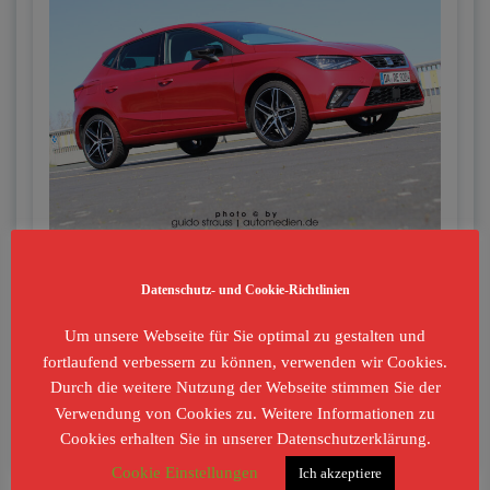
CNG (Compressed Natural Gas) oder besser bekannt als
Datenschutz- und Cookie-Richtlinien
Erdgas, ist aktuell eine der günstigsten und
umweltfreundlichsten Antriebsarten. Doch leider hat sich
Um unsere Webseite für Sie optimal zu gestalten und
diese Tatsache noch immer nicht im Alltag durchgesetzt. Und
fortlaufend verbessern zu können, verwenden wir Cookies.
das obwohl sich das CNG-Tankstellennetz (850 Stück) in
Durch die weitere Nutzung der Webseite stimmen Sie der
Deutschland immer mehr verdichtet hat. Neben der
Verwendung von Cookies zu. Weitere Informationen zu
Cookies erhalten Sie in unserer Datenschutzerklärung.
Elektromobilität legt man im VW-Konzern […]
Cookie Einstellungen
Ich akzeptiere