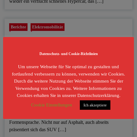
wieder ein verflucht schnelles Hypercar, das […]
Berichte
Elektromobilität
Hyundai Tucson Plug-in-Hybrid
Datenschutz- und Cookie-Richtlinien
Um unsere Webseite für Sie optimal zu gestalten und
fortlaufend verbessern zu können, verwenden wir Cookies.
Durch die weitere Nutzung der Webseite stimmen Sie der
Der kann mehr als nur Straße… Der Hyundai Tucson Plug-in
Verwendung von Cookies zu. Weitere Informationen zu
Hybrid steht nicht nur für eine technische Evolution, sondern
Cookies erhalten Sie in unserer Datenschutzerklärung.
zeigt sich auch optisch selbstbewusst und emotional
Cookie Einstellungen
Ich akzeptiere
ansprechend. Man spürt das durch- dachte Zusammenspiel
von kraftvollen Linien und technisch inspirierter
Formensprache. Nicht nur auf Asphalt, auch abseits
präsentiert sich das SUV […]