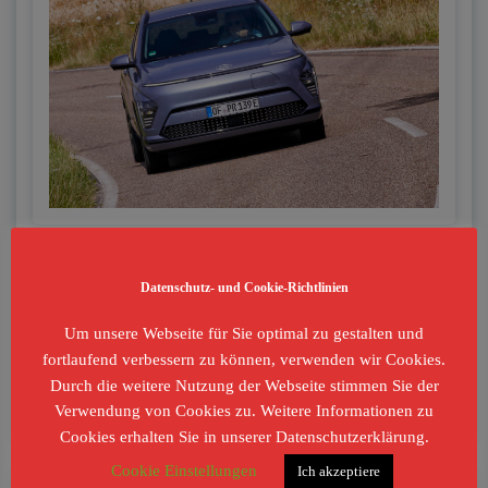
Clever & Smart In der Elektro-Version vereint der Hyundai
Kona modernen Stil, dynamischen Auftritt und
Datenschutz- und Cookie-Richtlinien
Umweltfreundlichkeit unter seiner chic gestylten Karosserie.
Dabei stehen zwei Leistungsvarianten zur Auswahl, die mit
Um unsere Webseite für Sie optimal zu gestalten und
bis zu 514 Kilometer WLTP-Reichweite für ein Plus an
fortlaufend verbessern zu können, verwenden wir Cookies.
Langstrecken- und Alltagstauglichkeit sorgen. Als
Durch die weitere Nutzung der Webseite stimmen Sie der
charakterstarker City-SUV im B-Segment hat der Kona […]
Verwendung von Cookies zu. Weitere Informationen zu
Cookies erhalten Sie in unserer Datenschutzerklärung.
Cookie Einstellungen
Ich akzeptiere