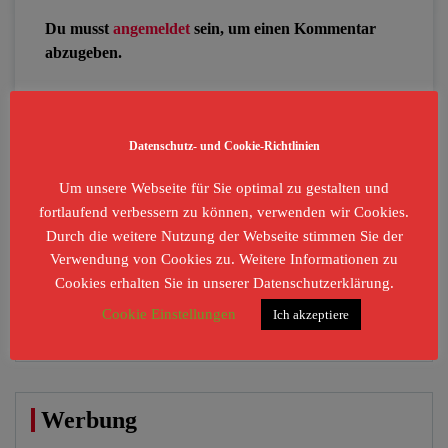
Du musst
angemeldet
sein, um einen Kommentar
abzugeben.
Datenschutz- und Cookie-Richtlinien
Suchen
Um unsere Webseite für Sie optimal zu gestalten und
fortlaufend verbessern zu können, verwenden wir Cookies.
Durch die weitere Nutzung der Webseite stimmen Sie der
Verwendung von Cookies zu. Weitere Informationen zu
Kategorien
Cookies erhalten Sie in unserer Datenschutzerklärung.
Cookie Einstellungen
Ich akzeptiere
Kategorien
Werbung