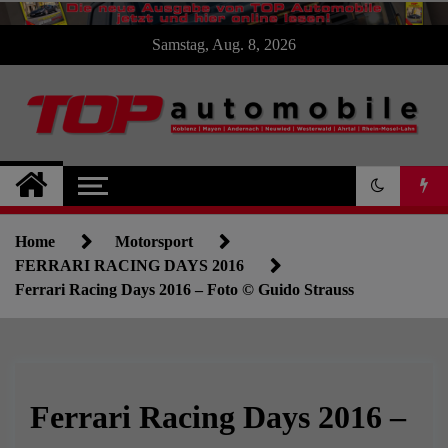
Skip
Samstag, Aug. 8, 2026
to
content
TOP Automobile : : :
die Autoseite für
Home
Motorsport
Koblenz und die
FERRARI RACING DAYS 2016
Ferrari Racing Days 2016 – Foto © Guido Strauss
Region
Ferrari Racing Days 2016 –