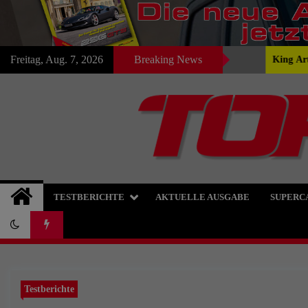
Skip
Freitag, Aug. 7, 2026
Breaking News
Ferrari 296 GTS
King Artura
to
content
TOP Automobile : : :
TESTBERICHTE
AKTUELLE AUSGABE
SUPERC
Testberichte