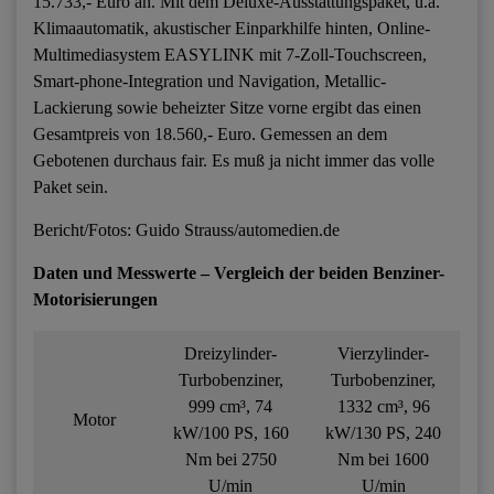
15.733,- Euro an. Mit dem Deluxe-Ausstattungspaket, u.a.
Klimaautomatik, akustischer Einparkhilfe hinten, Online-
Multimediasystem EASYLINK mit 7-Zoll-Touchscreen,
Smart-phone-Integration und Navigation, Metallic-
Lackierung sowie beheizter Sitze vorne ergibt das einen
Gesamtpreis von 18.560,- Euro. Gemessen an dem
Gebotenen durchaus fair. Es muß ja nicht immer das volle
Paket sein.
Bericht/Fotos: Guido Strauss/automedien.de
Daten und Messwerte – Vergleich der beiden Benziner-
Motorisierungen
Dreizylinder-
Vierzylinder-
Turbobenziner,
Turbobenziner,
999 cm³, 74
1332 cm³, 96
Motor
kW/100 PS, 160
kW/130 PS, 240
Nm bei 2750
Nm bei 1600
U/min
U/min