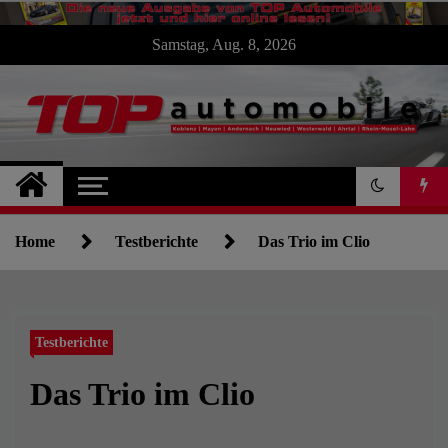
Skip
Samstag, Aug. 8, 2026
to
content
TOP Automobile : : :
die Autoseite für
Home
Testberichte
Das Trio im Clio
Koblenz und die
Region
Testberichte
Das Trio im Clio