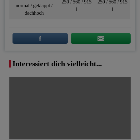
250 / 560 / 915
250 / 560 / 915
normal / geklappt /
l
l
dachhoch
Interessiert dich vielleicht...