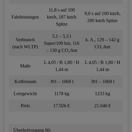
11,8 s auf 100
9,0 s auf 100 km/h,
Fahrleistungen
km/h, 187 km/h
200 km/h Spitze
Spitze
5,1 – 5,3 l
Verbrauch
k. A., 129 – 142 g
Super/100 km, 116
(nach WLTP)
CO₂/km
– 130 g CO₂/km
L 4,05 / B 1,80 / H
L 4,05 / B 1,80 / H
Maße
1,44 m
1,44 m
Kofferraum
391 – 1069 l
391 – 1069 l
Leergewicht
1178 kg
1233 kg
Preis
17.926 €
21.046 €
Überholvorgang 60-